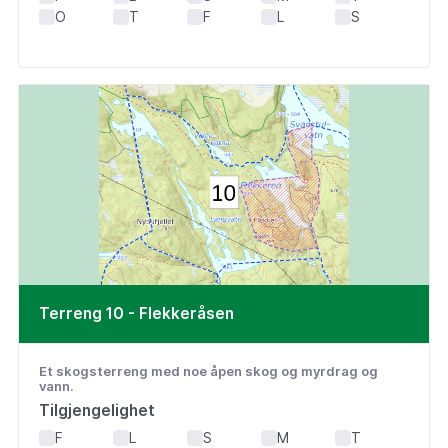
O
T
F
L
S
Terreng 10 - Flekkeråsen
Et skogsterreng med noe åpen skog og myrdrag og
vann.
Tilgjengelighet
F
L
S
M
T