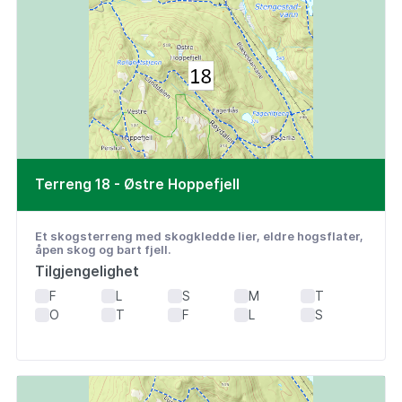
Terreng 18 - Østre Hoppefjell
Et skogsterreng med skogkledde lier, eldre hogsflater,
åpen skog og bart fjell.
Tilgjengelighet
F
L
S
M
T
O
T
F
L
S