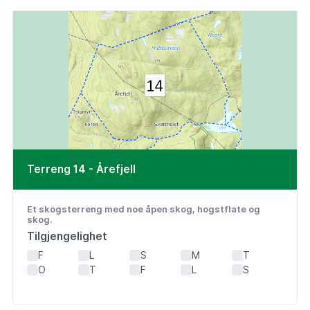
Terreng 14 - Årefjell
Et skogsterreng med noe åpen skog, hogstflate og
skog.
Tilgjengelighet
F
L
S
M
T
O
T
F
L
S