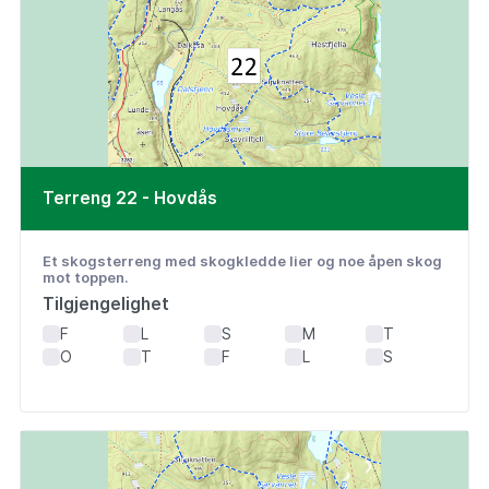
Terreng 22 - Hovdås
Et skogsterreng med skogkledde lier og noe åpen skog
mot toppen.
Tilgjengelighet
F
L
S
M
T
O
T
F
L
S