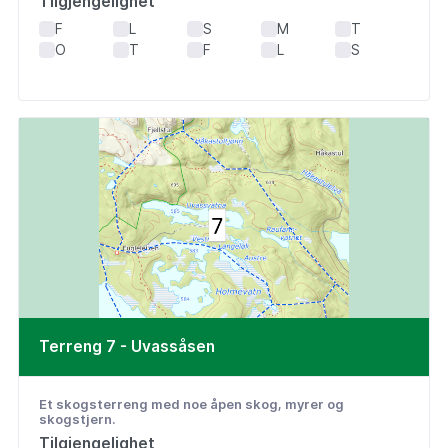
Tilgjengelighet
F
L
S
M
T
O
T
F
L
S
Terreng 7 - Uvassåsen
Et skogsterreng med noe åpen skog, myrer og
skogstjern.
Tilgjengelighet