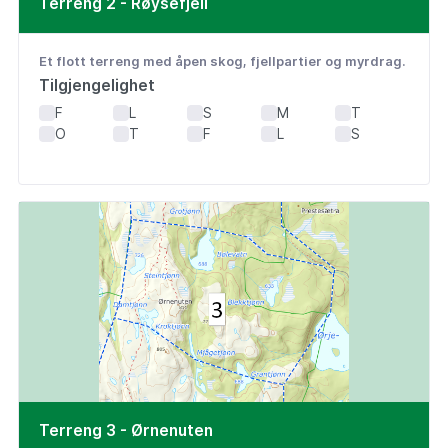
Terreng 2 - Røysefjell
Et flott terreng med åpen skog, fjellpartier og myrdrag.
Tilgjengelighet
F
L
S
M
T
O
T
F
L
S
Terreng 3 - Ørnenuten