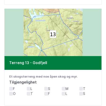
Terreng 13 - Godfjell
Et skogsterreng med noe åpen skog og myr.
Tilgjengelighet
F
L
S
M
T
O
T
F
L
S