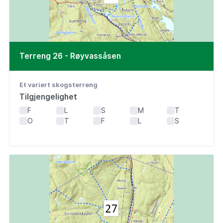
Terreng 26 - Røyvassåsen
Et variert skogsterreng
Tilgjengelighet
F
L
S
M
T
O
T
F
L
S