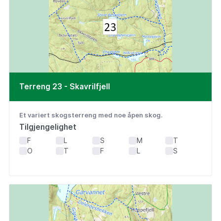
Terreng 23 - Skavrilfjell
Et variert skogsterreng med noe åpen skog.
Tilgjengelighet
F
L
S
M
T
O
T
F
L
S