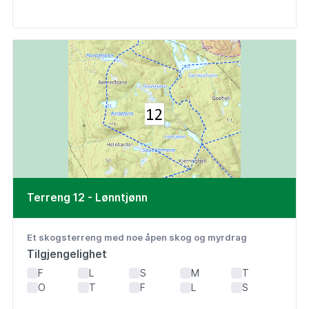
Terreng 12 - Lønntjønn
Et skogsterreng med noe åpen skog og myrdrag
Tilgjengelighet
F
L
S
M
T
O
T
F
L
S