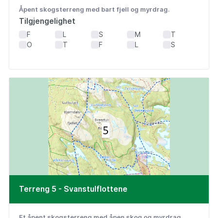
Åpent skogsterreng med bart fjell og myrdrag.
Tilgjengelighet
F
L
S
M
T
O
T
F
L
S
Terreng 5 - Svanstulflottene
Et åpent skogsterreng med åpen skog og myrdrag.