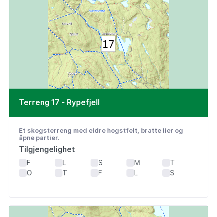
Terreng 17 - Rypefjell
Et skogsterreng med eldre hogstfelt, bratte lier og
åpne partier.
Tilgjengelighet
F
L
S
M
T
O
T
F
L
S