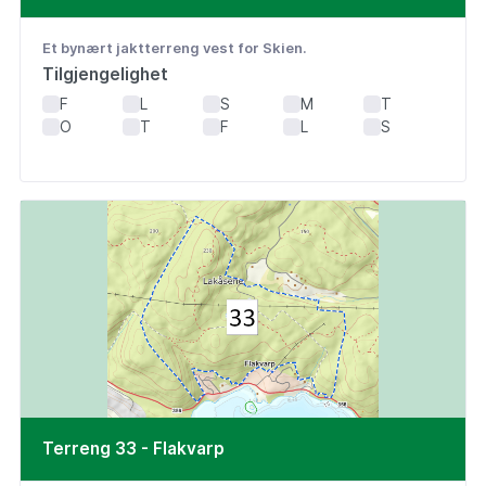
Et bynært jaktterreng vest for Skien.
Tilgjengelighet
F
L
S
M
T
O
T
F
L
S
Terreng 33 - Flakvarp