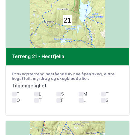
Terreng 21 - Hestfjella
Et skogsterreng bestående av noe åpen skog, eldre
hogstfelt, myrdrag og skogkledde lier.
Tilgjengelighet
F
L
S
M
T
O
T
F
L
S