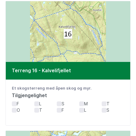
Terreng 16 - Kalvelifjellet
Et skogsterreng med åpen skog og myr.
Tilgjengelighet
F
L
S
M
T
O
T
F
L
S