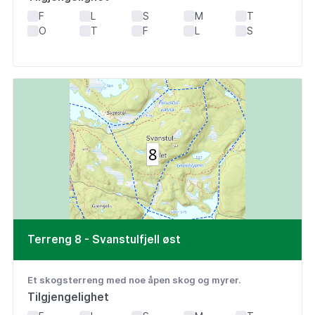
F
L
S
M
T
O
T
F
L
S
Terreng 8 - Svanstulfjell øst
Et skogsterreng med noe åpen skog og myrer.
Tilgjengelighet