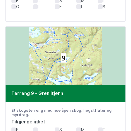
F
L
S
M
T
O
T
F
L
S
Terreng 9 - Grønlitjønn
Et skogsterreng med noe åpen skog, hogstflater og
myrdrag.
Tilgjengelighet
F
L
S
M
T