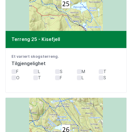
Terreng 25 - Kisefjell
Et variert skogsterreng.
Tilgjengelighet
F
L
S
M
T
O
T
F
L
S