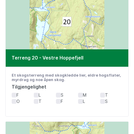
Terreng 20 - Vestre Hoppefjell
Et skogsterreng med skogkledde lier, eldre hogsflater,
myrdrag og noe åpen skog.
Tilgjengelighet
F
L
S
M
T
O
T
F
L
S