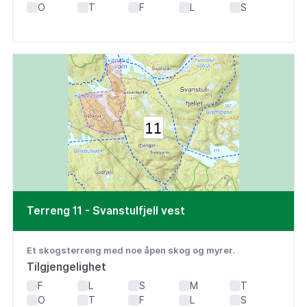
O
T
F
L
S
Terreng 11 - Svanstulfjell vest
Et skogsterreng med noe åpen skog og myrer.
Tilgjengelighet
F
L
S
M
T
O
T
F
L
S